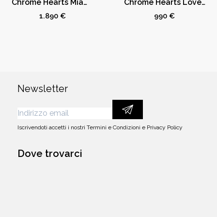
Chrome Hearts Miami Exclusive Horseshoe Zip Up Hoodie
Chrome Hearts Love You Hearts Rib Tank White/Black
1.890 €
990 €
Newsletter
Iscrivendoti accetti i nostri
Termini e Condizioni
e
Privacy Policy
Dove trovarci