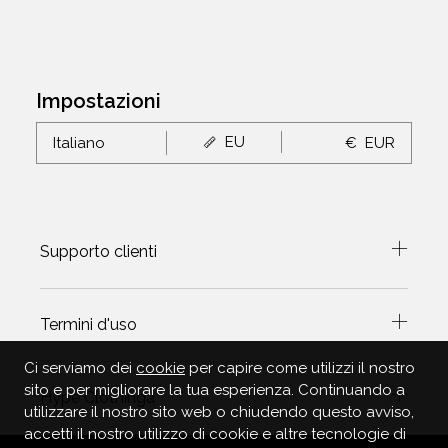
Impostazioni
EU
Italiano
€
EUR
Supporto clienti
Termini d'uso
Ci serviamo dei
cookie
per capire come utilizzi il nostro
sito e per migliorare la tua esperienza. Continuando a
Hype Clothinga
utilizzare il nostro sito web o chiudendo questo avviso,
accetti il nostro utilizzo di cookie e altre tecnologie di