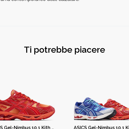
Ti potrebbe piacere
ASICS Gel-Nimbus 10.1 Kith Marvel vs. Capcom Iron Man (Comic Not Included)