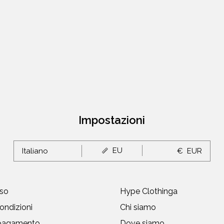
Impostazioni
EU
Italiano
€
EUR
uso
Hype Clothinga
ondizioni
Chi siamo
 pagamento
Dove siamo