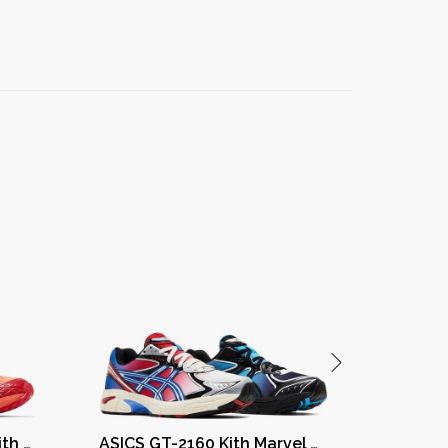
ASICS Gel-Nimbus 10.1 Kith Marvel vs. Capcom Iron Man vs. Mega Man Sealed Box (Comic Included)
ASICS GT-2160 Kith Marvel Villains Spider-Man/Venom Battle Spectra Pack Sealed Box (Comic Included)