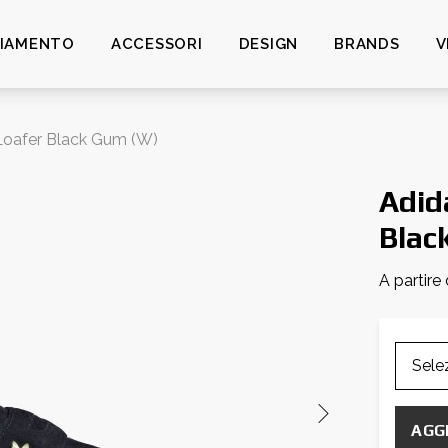
LIAMENTO
ACCESSORI
DESIGN
BRANDS
V
Loafer Black Gum (W)
Adid
Blac
A partire
AGG