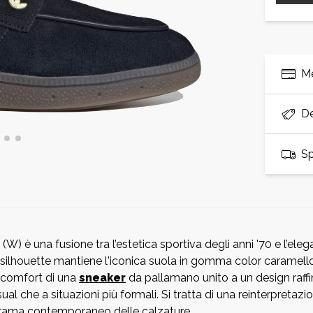
M
De
Sp
) è una fusione tra l’estetica sportiva degli anni '70 e l’ele
silhouette mantiene l'iconica suola in gomma color caramello
il comfort di una
sneaker
da pallamano unito a un design raffi
sual che a situazioni più formali. Si tratta di una reinterpreta
anorama contemporaneo delle calzature.