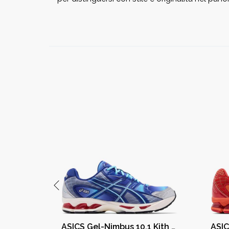
ASICS GT-2160 Kith Marvel Villains Green Goblin Sealed Box (Comic Included)
ASICS Gel-Nimbus 10.1 Kith Marvel vs. Capcom Mega Man (Comic Not Included)