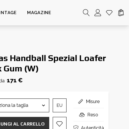
INTAGE
MAGAZINE
as Handball Spezial Loafer
k Gum (W)
171 €
 da
Misure
EU
Reso
IUNGI AL CARRELLO
Autenticità