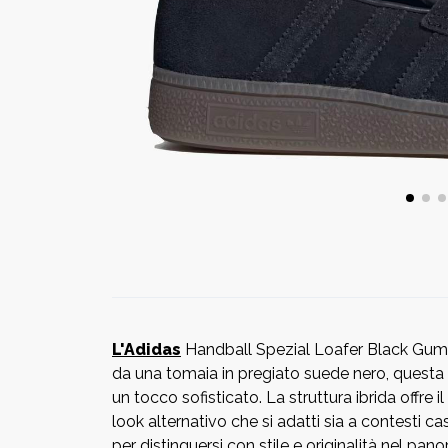
L'Adidas
Handball Spezial Loafer Black Gum (W
da una tomaia in pregiato suede nero, questa 
un tocco sofisticato. La struttura ibrida offre 
look alternativo che si adatti sia a contesti ca
per distinguersi con stile e originalità nel p