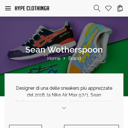
Sean Wotherspoon
Home
Brand
Designer di una delle sneakers più apprezzate
del 2018, la Nike Air Max 97/1, Sean
Wotherspoon è oggi uno degli sneakerhead più
famosi del pianeta. Noto per aver co-fondato
la boutique Round Two, un negozio di sneaker
vintage, la conoscenza e passione per la