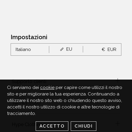
Impostazioni
EU
Italiano
€
EUR
Supporto clienti
Ci serviamo dei
cookie
per capire come utilizzi il nostro
sito e per migliorare la tua esperienza. Continuando a
utilizzare il nostro sito web o chiudendo questo avviso,
Termini d'uso
accetti il nostro utilizzo di cookie e altre tecnologie di
tracciamento.
Hype Clothinga
ACCETTO
CHIUDI