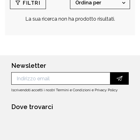
materia porta Sean ad approdare a Nike e a
FILTRI
dare vita ad una fortunata collaborazione.
La sua ricerca non ha prodotto risultati.
Newsletter
Iscrivendoti accetti i nostri
Termini e Condizioni
e
Privacy Policy
Dove trovarci